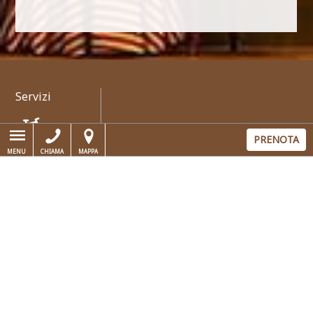
Servizi
PRENOTA
MENU
CHIAMA
MAPPA
Bici
Bici
Ristorante