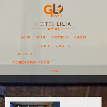
HOME
HOTEL
POSIZIONE
CAMERE
OFFERTE
GALLERIA
PRENOTA ONLINE
RICHIEDI INFORMAZIONI
ITALIANO