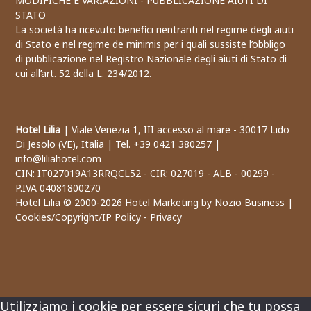
MODIFICHE E VARIAZIONI - PUBBLICAZIONE AIUTI DI
STATO
La società ha ricevuto benefici rientranti nel regime degli aiuti
di Stato e nel regime de minimis per i quali sussiste l’obbligo
di pubblicazione nel Registro Nazionale degli aiuti di Stato di
cui all’art. 52 della L. 234/2012.
Hotel Lilia
| Viale Venezia 1, III accesso al mare - 30017 Lido
Di Jesolo (VE), Italia | Tel. +39 0421 380257 |
info@liliahotel.com
CIN: IT027019A13RRQCL52 - CIR: 027019 - ALB - 00299 -
P.IVA 04081800270
Hotel Lilia © 2000-
2026
Hotel Marketing by Nozio Business
|
Cookies/Copyright/IP Policy
-
Privacy
Utilizziamo i cookie per essere sicuri che tu possa